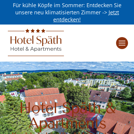
Für kühle Köpfe im Sommer: Entdecken Sie
unsere neu klimatisierten Zimmer ->
Jetzt
entdecken!
Hotel Späth &
Apartments