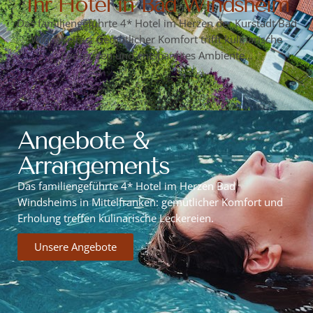
Ihr Hotel in Bad Windsheim
Das familiengeführte 4* Hotel im Herzen der Kurstadt Bad
Windsheims: Gemütlicher Komfort trifft kulinarische
Leckereien und entspanntes Ambiente…
Angebote &
Arrangements
Das familiengeführte 4* Hotel im Herzen Bad
Windsheims in Mittelfranken: gemütlicher Komfort und
Erholung treffen kulinarische Leckereien.
Unsere Angebote