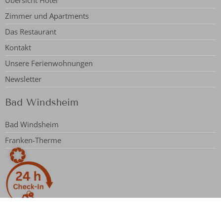
Zimmer und Apartments
Das Restaurant
Kontakt
Unsere Ferienwohnungen
Newsletter
Bad Windsheim
Bad Windsheim
Franken-Therme