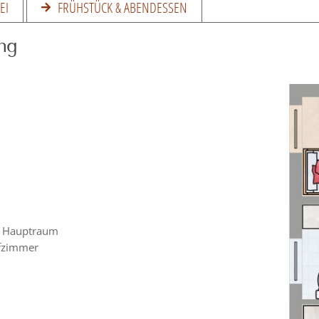
EI
FRÜHSTÜCK & ABENDESSEN
ng
m Hauptraum
afzimmer