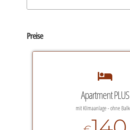
Preise
Apartment PLUS
mit Klimaanlage - ohne Bal
140
€