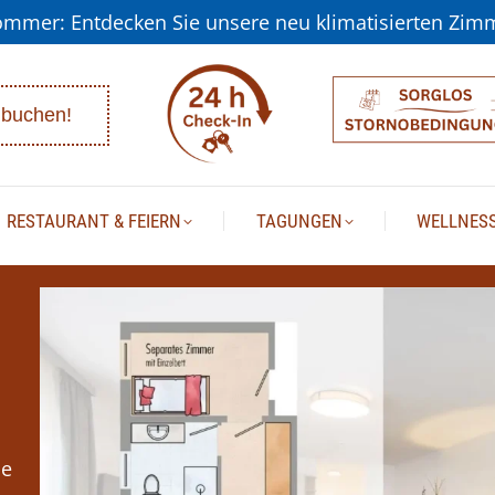
ommer: Entdecken Sie unsere neu klimatisierten Zim
GEBOTE
RESTAURANT & FEIERN
TAGUNGEN
WEL
 buchen!
RESTAURANT & FEIERN
TAGUNGEN
WELLNES
he