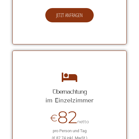
JETZT ANFRAGEN
Übernachtung
im Einzelzimmer
82
€
netto
pro Person und Tag
(€ 87,74 inkl. MwSt.)